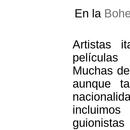
En la
Boh
Artistas 
película
Muchas de l
aunque ta
nacionali
incluimo
guionis