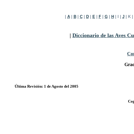
|
A
|
B
|
C
|
D
|
E
|
F
|
G
|
H
| I |
J
| K 
|
Diccionario de las Aves C
Cor
Grac
Última Revisión: 1 de Agosto del 2005
Cop