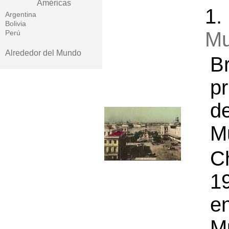
Américas
1
Argentina
Bolivia
M
Perú
Alrededor del Mundo
B
pr
d
Mu
C
1
e
M