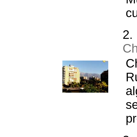
cu
2
Ch
C
R
a
s
p