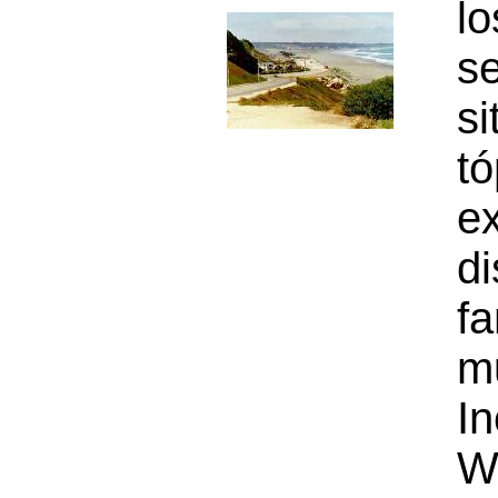
l
s
s
tó
e
d
f
m
I
W