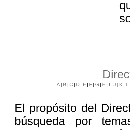
q
s
Direc
A
B
C
D
E
F
G
H
I
J
K
L
|
|
|
|
|
|
|
|
|
|
|
|
El propósito del Direct
búsqueda por temas