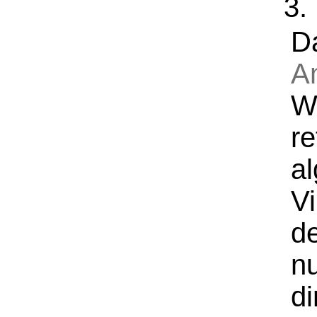
3.
D
A
W
r
a
Vi
de
n
di