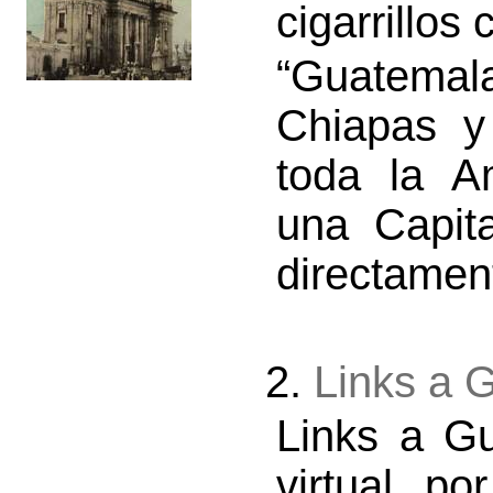
cigarrillos
“Guatema
Chiapas y
toda la Am
una Capit
directament
2.
Links a 
Links a G
virtual p