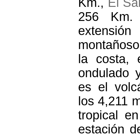
Km.,
El Sa
256 Km. 
extensión
montañoso 
la costa,
ondulado y
es el vol
los 4,211 m
tropical e
estación d