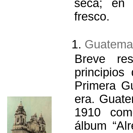
seca; en 
fresco.
1.
Guatemal
Breve re
principios
Primera Gu
era. Guate
1910 com
álbum “Al