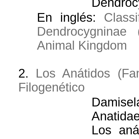
Dendroc
En inglés:
Classi
Dendrocygninae (
Animal Kingdom
2.
Los Anátidos (Fa
Filogenético
Damisel
Anatida
Los aná