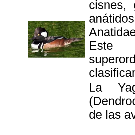
cisnes,
anátidos
Anatida
Este 
superor
clasifica
La Ya
(Dendro
de las a