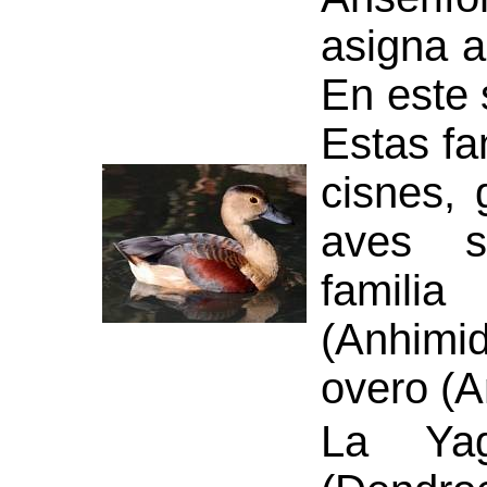
asigna 
En este 
Estas fa
cisnes,
aves si
famili
(Anhimid
overo (A
La Ya