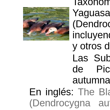
Taxonom
Yagu
(Dend
incluyen
y otros d
Las Sub
de Pic
autumnal
En inglés:
The Bla
(Dendrocygna au