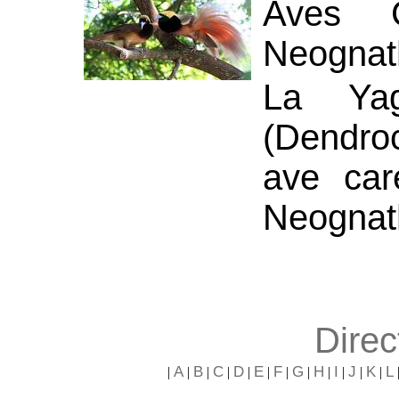
Aves C
Neognat
La Ya
(Dendro
ave car
Neognat
Direc
A
B
C
D
E
F
G
H
I
J
K
L
|
|
|
|
|
|
|
|
|
|
|
|