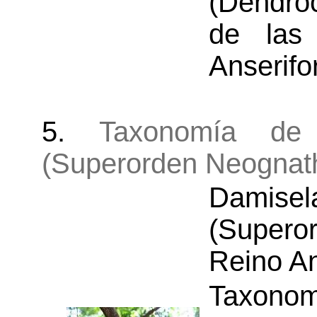
(Dendro
de las
Anserifo
5.
Taxonomía de
(Superorden Neognat
Damisel
(Supero
Reino An
Taxonom