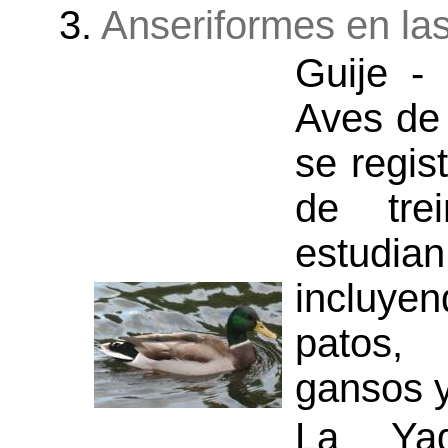
3.
Anseriformes en la
Guije -
Aves de
se regis
de tre
estudia
incluy
patos,
gansos y
La Ya