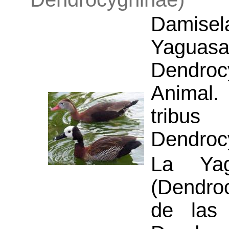
Damisel
Yagu
Dendro
Animal.
trib
Dendroc
La Ya
(Dendro
de las