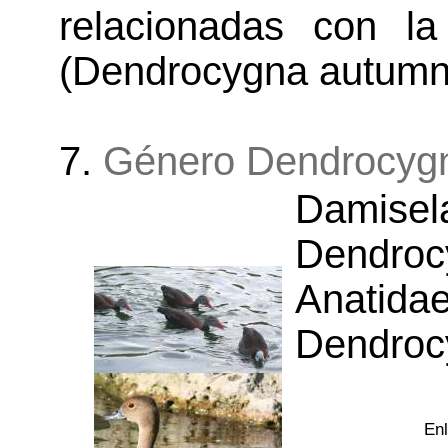
relacionadas con l
(Dendrocygna autumna
7.
Género Dendrocyg
Dami
Dendro
Anat
Dendroc
Enl