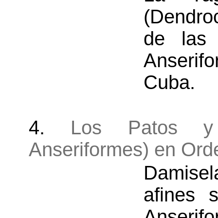
(Dendro
de las
Anseri
Cuba.
4.
Los Patos y
Anseriformes) en Orde
Damise
afines 
Anserif