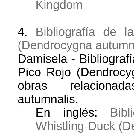
Kingdom
4.
Bibliografía de 
(Dendrocygna autumna
Damisela - Bibliograf
Pico Rojo (Dendrocyg
obras relaciona
autumnalis.
En inglés:
Bibl
Whistling-Duck (D