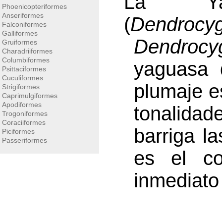
La Yagu
Phoenicopteriformes
Anseriformes
(
Dendrocyg
Falconiformes
Galliformes
Dendrocy
Gruiformes
Charadriiformes
Columbiformes
yaguasa q
Psittaciformes
Cuculiformes
plumaje es
Strigiformes
Caprimulgiformes
Apodiformes
tonalidad
Trogoniformes
Coraciiformes
barriga l
Piciformes
Passeriformes
es el co
inmediato 