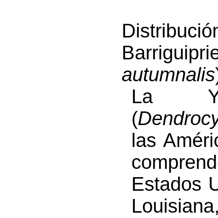
Distrib
Barrigu
autumnalis
La Yag
(
Dendrocy
las Améri
compren
Estados U
Louisiana