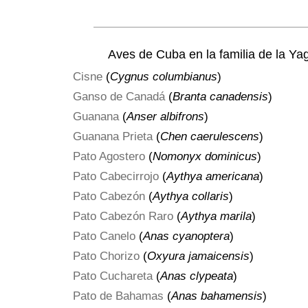
Aves de Cuba en la familia de la Yag
Cisne
(
Cygnus columbianus
)
Ganso de Canadá
(
Branta canadensis
)
Guanana
(
Anser albifrons
)
Guanana Prieta
(
Chen caerulescens
)
Pato Agostero
(
Nomonyx dominicus
)
Pato Cabecirrojo
(
Aythya americana
)
Pato Cabezón
(
Aythya collaris
)
Pato Cabezón Raro
(
Aythya marila
)
Pato Canelo
(
Anas cyanoptera
)
Pato Chorizo
(
Oxyura jamaicensis
)
Pato Cuchareta
(
Anas clypeata
)
Pato de Bahamas
(
Anas bahamensis
)