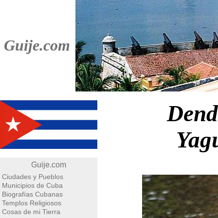
Guije.com
Dend
Yagu
Guije.com
Ciudades y Pueblos
Municipios de Cuba
Biografías Cubanas
Templos Religiosos
Cosas de mi Tierra