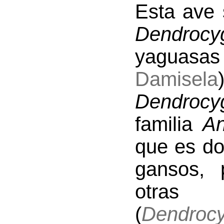
Esta ave 
Dendrocy
yaguas
Damisela
Dendrocy
familia
An
que es do
gansos, 
otras
(
Dendroc