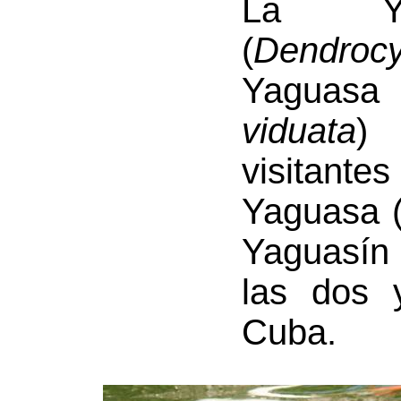
La Yag
(
Dendroc
Yaguasa 
viduata
) 
visitante
Yaguasa 
Yaguasín 
las dos 
Cuba.