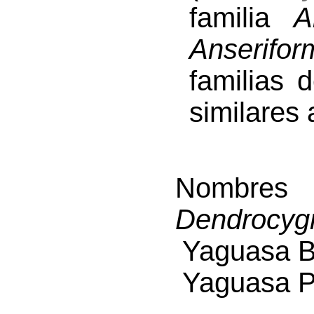
familia
A
Anserifor
familias 
similares 
Nombre
Dendrocyg
Yaguasa Ba
Yaguasa P