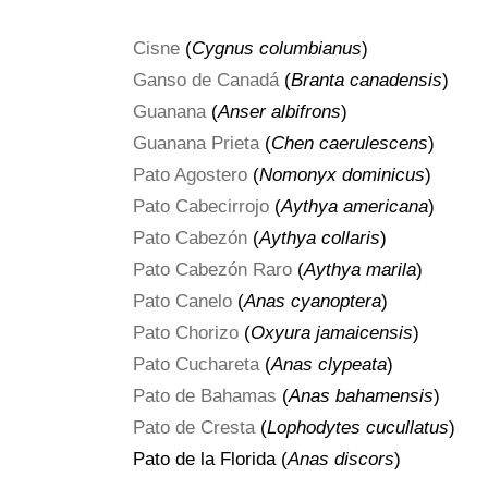
Cisne
(
Cygnus columbianus
)
Ganso de Canadá
(
Branta canadensis
)
Guanana
(
Anser albifrons
)
Guanana Prieta
(
Chen caerulescens
)
Pato Agostero
(
Nomonyx dominicus
)
Pato Cabecirrojo
(
Aythya americana
)
Pato Cabezón
(
Aythya collaris
)
Pato Cabezón Raro
(
Aythya marila
)
Pato Canelo
(
Anas cyanoptera
)
Pato Chorizo
(
Oxyura jamaicensis
)
Pato Cuchareta
(
Anas clypeata
)
Pato de Bahamas
(
Anas bahamensis
)
Pato de Cresta
(
Lophodytes cucullatus
)
Pato de la Florida (
Anas discors
)