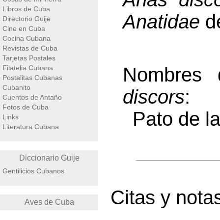
Libros de Cuba
Anatidae
d
Directorio Guije
Cine en Cuba
Cocina Cubana
Revistas de Cuba
Tarjetas Postales
Filatelia Cubana
Nombres
Postalitas Cubanas
Cubanito
discors
:
Cuentos de Antaño
Fotos de Cuba
Pato de la
Links
Literatura Cubana
Diccionario Guije
Gentilicios Cubanos
Citas y notas
Aves de Cuba