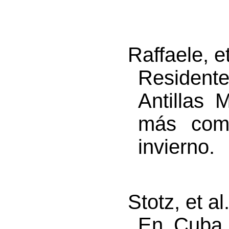
Raffaele, e
Residen
Antillas 
más comú
invierno.
Stotz, et al
En Cuba 