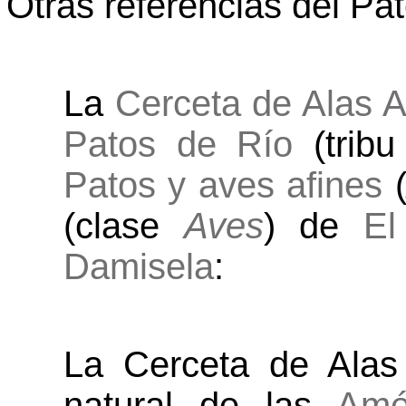
Otras referencias del Pat
La
Cerceta de Alas A
Patos de Río
(trib
Patos y aves afines
(clase
Aves
) de
El
Damisela
:
La Cerceta de Alas
natural de las
Amé