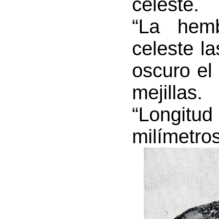
celeste.
“La hemb
celeste la
oscuro el
mejillas.
“Longitu
milímetros