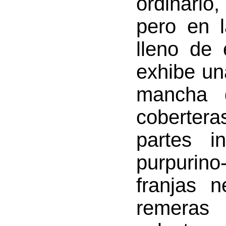
ordinari
pero en 
lleno de 
exhibe un
mancha 
cobertera
partes i
purpurin
franjas n
remeras 