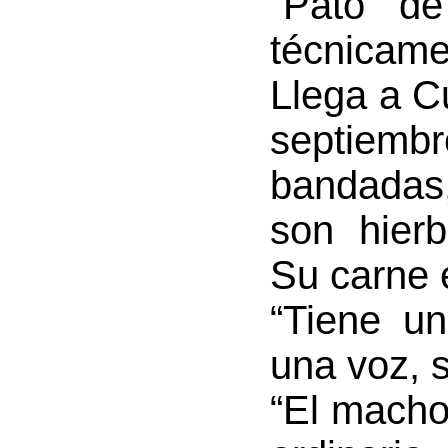
“Pato de
técnicam
Llega a C
septiem
bandadas,
son hierb
Su carne 
“Tiene un
una voz, s
“El macho