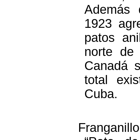
Además d
1923 agr
patos ani
norte de
Canadá s
total exi
Cuba.
Franganill