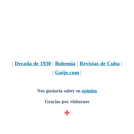
|
Decada de 1930
|
Bohemia
|
Revistas de Cuba
|
|
Guije.com
|
Nos gustaría saber su
opinión
Gracias por visitarnos