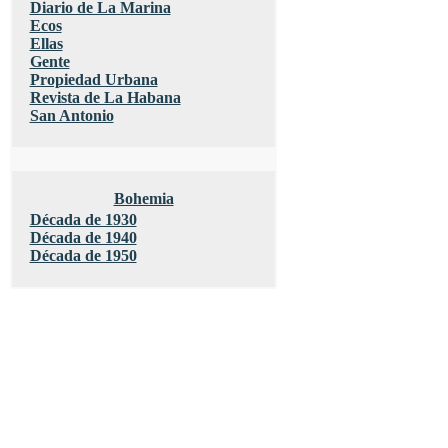
Diario de La Marina
Ecos
Ellas
Gente
Propiedad Urbana
Revista de La Habana
San Antonio
Bohemia
Década de 1930
Década de 1940
Década de 1950