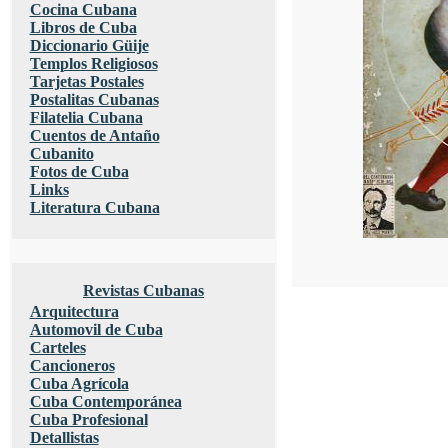
Cocina Cubana
Libros de Cuba
Diccionario Güije
Templos Religiosos
Tarjetas Postales
Postalitas Cubanas
Filatelia Cubana
Cuentos de Antaño
Cubanito
Fotos de Cuba
Links
Literatura Cubana
Revistas Cubanas
Arquitectura
Automovil de Cuba
Carteles
Cancioneros
Cuba Agrícola
Cuba Contemporánea
Cuba Profesional
Detallistas