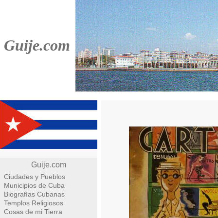
Guije.com
Guije.com
Ciudades y Pueblos
Municipios de Cuba
Biografías Cubanas
Templos Religiosos
Cosas de mi Tierra