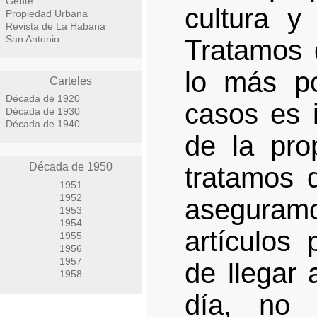
Gente
cultura y
Propiedad Urbana
Revista de La Habana
San Antonio
Tratamos d
lo más po
Carteles
Década de 1920
casos es 
Década de 1930
Década de 1940
de la pro
Década de 1950
tratamos 
1951
1952
aseguramo
1953
1954
artículos
1955
1956
1957
de llegar 
1958
día, no 