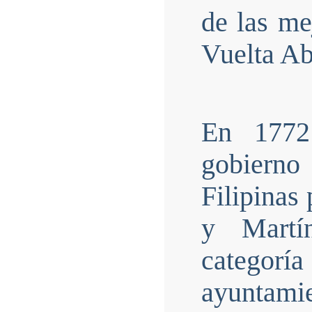
de las me
Vuelta Ab
En 1772
gobiern
Filipinas
y Martí
categor
ayuntam