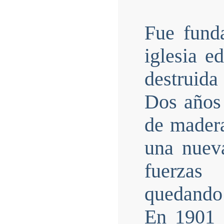
Fue fund
iglesia e
destruid
Dos años 
de mader
una nuev
fuerzas
quedando 
En 1901 s