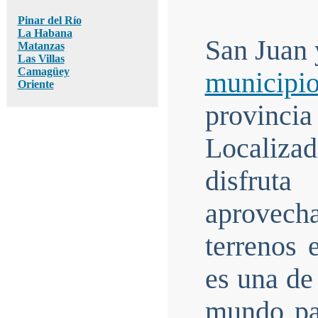
Pinar del Río
La Habana
San Juan 
Matanzas
Las Villas
Camagüey
municipi
Oriente
provinci
Localizad
disfru
aprovech
terrenos 
es una de
mundo pa