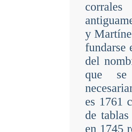
corrales
antiguam
y Martíne
fundarse 
del nomb
que se
necesari
es 1761 c
de tabla
en 1745 r