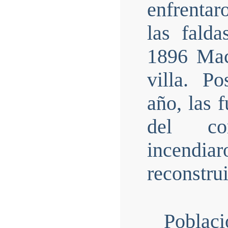
enfrentar
las fald
1896 Mac
villa. P
año, las 
del co
incendiar
reconstru
Poblaci