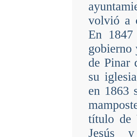
ayuntami
volvió a 
En 1847 
gobierno 
de Pinar 
su iglesi
en 1863 s
mamposter
título d
Jesús 