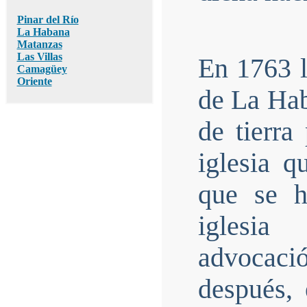
Pinar del Río
La Habana
Matanzas
Las Villas
En 1763 l
Camagüey
Oriente
de La Hab
de tierra
iglesia q
que se h
iglesia
advocaci
después, 