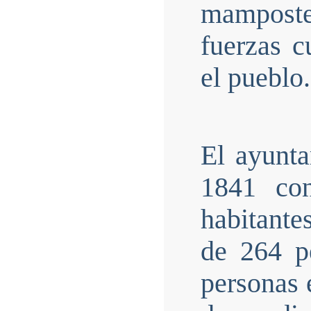
mamposter
fuerzas c
el pueblo.
El ayunt
1841 co
habitante
de 264 p
personas 