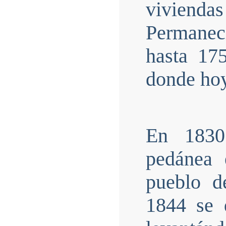
viviend
Permaneci
hasta 17
donde hoy
En 1830
pedánea 
pueblo d
1844 se d