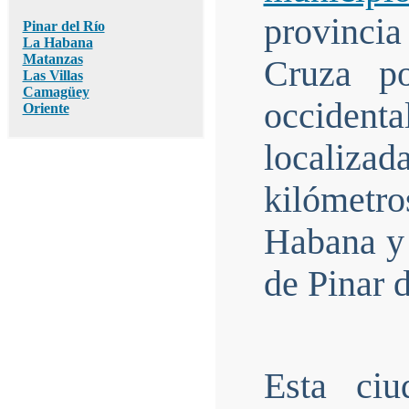
provinci
Pinar del Río
La Habana
Matanzas
Cruza po
Las Villas
Camagüey
occident
Oriente
localiz
kilómetro
Habana y 
de Pinar d
Esta ci