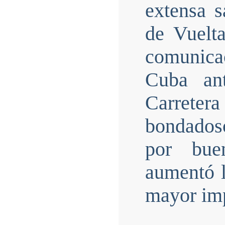
extensa 
de Vuelta
comunica
Cuba an
Carretera
bondadoso
por bue
aumentó l
mayor imp