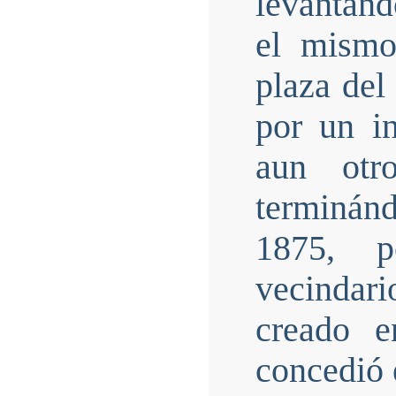
levantán
el mismo
plaza del
por un i
aun otr
terminánd
1875, p
vecinda
creado 
concedió e