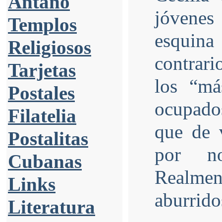
Antaño
jóvenes
Templos
esquina
Religiosos
contrari
Tarjetas
los “má
Postales
ocupado
Filatelia
que de v
Postalitas
por n
Cubanas
Realmen
Links
aburrido
Literatura