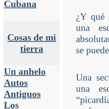
Cubana
¿Y qué g
una es
Cosas de mi
absolut
tierra
se puede
Un anhelo
Una sec
Autos
una es
Antiguos
“pica
Los