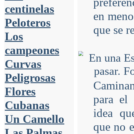
preferen
centinelas
en menos
Peloteros
que se re
Los
campeones
Curvas
Peligrosas
Caminan
Flores
para el
Cubanas
idea qu
Un Camello
que no e
Las Palmas