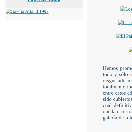
Hemos prometi
todo y sólo s
disgustado m
totalmente i
entre estos e
sido cubierto
cual definiti
quedan corto
galería de fo