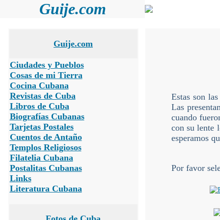
Guije.com
Guije.com
Ciudades y Pueblos
Cosas de mi Tierra
Cocina Cubana
Revistas de Cuba
Estas son las
Libros de Cuba
Las presenta
Biografías Cubanas
cuando fueron
Tarjetas Postales
con su lente 
Cuentos de Antaño
esperamos que
Templos Religiosos
Filatelia Cubana
Postalitas Cubanas
Por favor sel
Links
Literatura Cubana
Fotos de Cuba