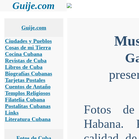
Guije.com
Guije.com
Mus
Ciudades y Pueblos
Cosas de mi Tierra
Ga
Cocina Cubana
Revistas de Cuba
Libros de Cuba
pres
Biografías Cubanas
Tarjetas Postales
Cuentos de Antaño
Templos Religiosos
Filatelia Cubana
Fotos de
Postalitas Cubanas
Links
Literatura Cubana
Habana. 
calidad de
Fotos de Cuba