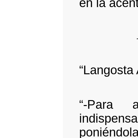
en la acent
“Langosta
“-Para 
indispen
poniéndol