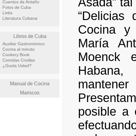
Asada” tal
Cuentos de Antaño
Fotos de Cuba
“Delicias
Links
Literatura Cubana
Cocina y 
Libros de Cuba
María An
Auxiliar Gastronómico
Cocina al minuto
Moenck e
Cookery Book
Comidas Criollas
¿Gusta Usted?
Habana,
mantener
Manual de Cocina
Mariscos
Presentam
posible a 
efectuand