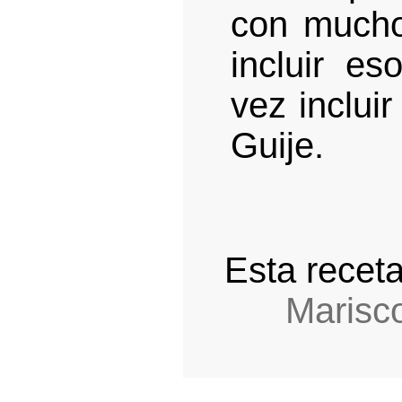
con mucho
incluir es
vez inclui
Guije.
Esta recet
Marisc