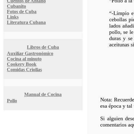
“Pollo a la 
Cuentos de Antaño
Cubanito
Fotos de Cuba
“-Limpio e
Links
cebollas pi
Literatura Cubana
lados añadi
pollo, se l
duras y se
aceitunas s
Libros de Cuba
Auxiliar Gastronómico
Cocina al minuto
Cookery Book
Comidas Criollas
Manual de Cocina
Nota: Recuerde 
Pollo
esa época y tal
Si alguien des
comentarios aqu