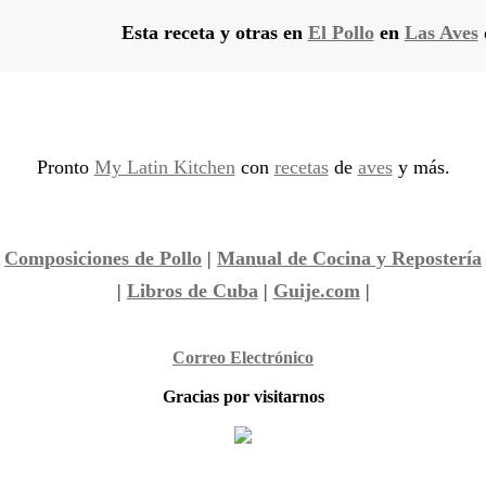
Esta receta y otras en
El Pollo
en
Las Aves
Pronto
My Latin Kitchen
con
recetas
de
aves
y más.
|
Composiciones de Pollo
|
Manual de Cocina y Repostería
|
Libros de Cuba
|
Guije.com
|
Correo Electrónico
Gracias por visitarnos