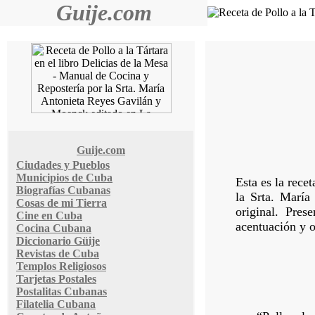
Guije.com
Guije.com
Ciudades y Pueblos
Municipios de Cuba
Esta es la rece
Biografías Cubanas
la Srta. Marí
Cosas de mi Tierra
original. Pres
Cine en Cuba
acentuación y o
Cocina Cubana
Diccionario Güije
Revistas de Cuba
Templos Religiosos
Tarjetas Postales
Postalitas Cubanas
Filatelia Cubana