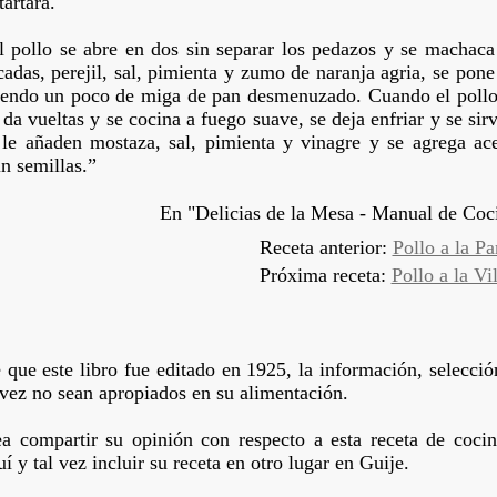
tártara.
l pollo se abre en dos sin separar los pedazos y se machac
cadas, perejil, sal, pimienta y zumo de naranja agria, se pone
endo un poco de miga de pan desmenuzado. Cuando el pollo es
e da vueltas y se cocina a fuego suave, se deja enfriar y se si
 le añaden mostaza, sal, pimienta y vinagre y se agrega ace
in semillas.”
En "Delicias de la Mesa - Manual de Coci
Receta anterior:
Pollo a la Pa
Próxima receta:
Pollo a la Vi
que este libro fue editado en 1925, la información, selecció
 vez no sean apropiados en su alimentación.
ea compartir su opinión con respecto a esta receta de coc
í y tal vez incluir su receta en otro lugar en Guije.