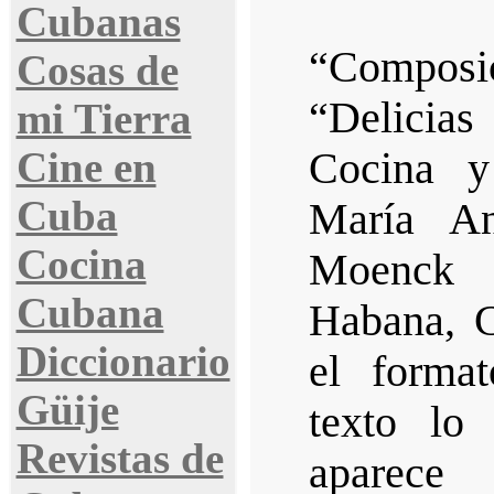
Cubanas
“Compos
Cosas de
“Delicia
mi Tierra
Cine en
Cocina y
Cuba
María An
Cocina
Moenck 
Cubana
Habana, C
Diccionario
el format
Güije
texto lo
Revistas de
aparece 