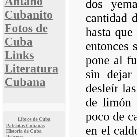
Antaño
dos yema
Cubanito
cantidad d
Fotos de
hasta que
Cuba
entonces s
Links
pone al fu
Literatura
sin dejar
Cubana
desleír l
de limón 
poco de ca
Libros de Cuba
Patriotas Cubanas
en el cald
Historia de Cuba
Próceres