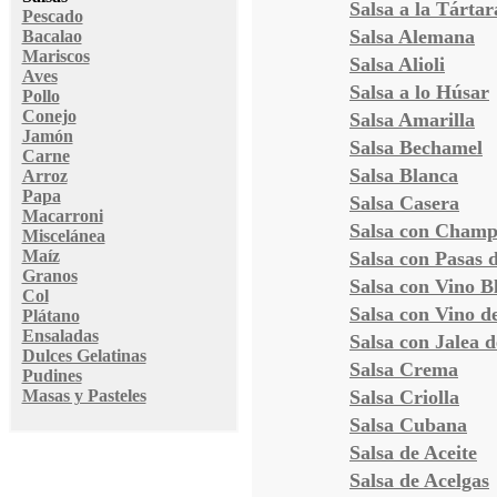
Salsa a la Tártar
Pescado
Salsa Alemana
Bacalao
Mariscos
Salsa Alioli
Aves
Salsa a lo Húsar
Pollo
Conejo
Salsa Amarilla
Jamón
Salsa Bechamel
Carne
Salsa Blanca
Arroz
Papa
Salsa Casera
Macarroni
Salsa con Champ
Miscelánea
Maíz
Salsa con Pasas 
Granos
Salsa con Vino B
Col
Salsa con Vino d
Plátano
Ensaladas
Salsa con Jalea d
Dulces Gelatinas
Salsa Crema
Pudines
Masas y Pasteles
Salsa Criolla
Salsa Cubana
Salsa de Aceite
Salsa de Acelgas