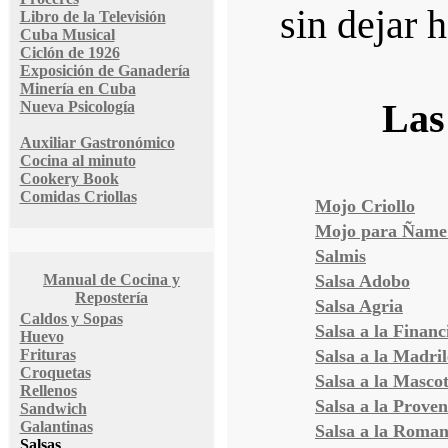
sin dejar h
Libro de la Televisión
Cuba Musical
Ciclón de 1926
Exposición de Ganadería
Minería en Cuba
Las
Nueva Psicología
Auxiliar Gastronómico
Cocina al minuto
Cookery Book
Comidas Criollas
Mojo Criollo
Mojo para Ñame
Salmis
Manual de Cocina y
Salsa Adobo
Repostería
Salsa Agria
Caldos y Sopas
Salsa a la Financ
Huevo
Frituras
Salsa a la Madri
Croquetas
Salsa a la Masco
Rellenos
Salsa a la Proven
Sandwich
Galantinas
Salsa a la Roma
Salsas