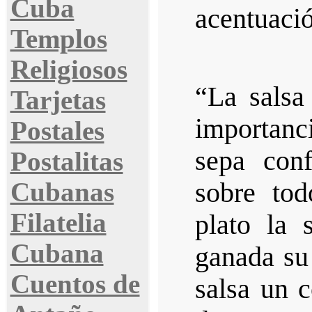
Cuba
acentuació
Templos
Religiosos
“La salsa
Tarjetas
importanc
Postales
sepa conf
Postalitas
Cubanas
sobre tod
Filatelia
plato la 
Cubana
ganada su 
Cuentos de
salsa un c