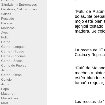
Sándwich y Entremeses
Gelatinas, Salchichones
“Fufú de Pláta
Salsas
bolas. Se prepa
Pescado
mojo esté bien s
Bacalao
ajonjolí tostad
Mariscos
madera. Se colo
Aves
Pollo
Carne
Carne - Lengua
La receta de “Fu
Carne - Hígado
Cocina y Reposte
Carne - Riñones
Carne - Sesos
Carne de Puerco
“Fufú de Malang
Jamón
machos y pinton
Carne - Otras
estén blandos 
Conejo
tamaño regular,
Arroz
Papa
Macarroni
Miscelánea
Las recetas de “
Maíz