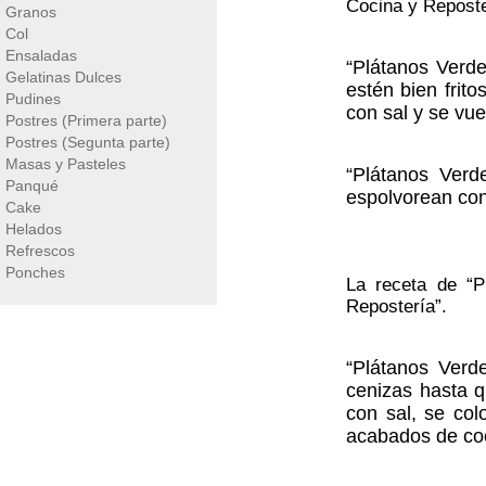
Cocina y Reposte
Granos
Col
Ensaladas
“Plátanos Verde
Gelatinas Dulces
estén bien frit
Pudines
con sal y se vue
Postres (Primera parte)
Postres (Segunta parte)
Masas y Pasteles
“Plátanos Verd
Panqué
espolvorean con
Cake
Helados
Refrescos
Ponches
La receta de “P
Repostería”.
“Plátanos Verd
cenizas hasta q
con sal, se col
acabados de coc