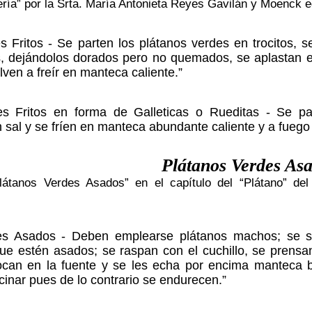
ría” por la Srta. María Antonieta Reyes Gavilán y Moenck 
s Fritos - Se parten los plátanos verdes en trocitos,
os, dejándolos dorados pero no quemados, se aplastan
lven a freír en manteca caliente.”
es Fritos en forma de Galleticas o Rueditas - Se pa
 sal y se fríen en manteca abundante caliente y a fueg
Plátanos Verdes As
látanos Verdes Asados” en el capítulo del “Plátano” de
es Asados - Deben emplearse plátanos machos; se s
ue estén asados; se raspan con el cuchillo, se prensa
ocan en la fuente y se les echa por encima manteca b
inar pues de lo contrario se endurecen.”