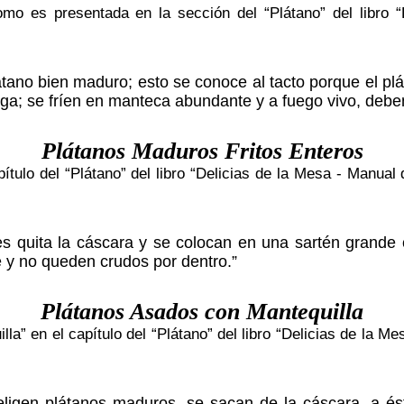
omo es presentada en la sección del “Plátano” del libro 
átano bien maduro; esto se conoce al tacto porque el pl
arga; se fríen en manteca abundante y a fuego vivo, deb
Plátanos Maduros Fritos Enteros
ítulo del “Plátano” del libro “Delicias de la Mesa - Manua
es quita la cáscara y se colocan en una sartén grande 
 y no queden crudos por dentro.”
Plátanos Asados con Mantequilla
la” en el capítulo del “Plátano” del libro “Delicias de la M
ligen plátanos maduros, se sacan de la cáscara, a ést