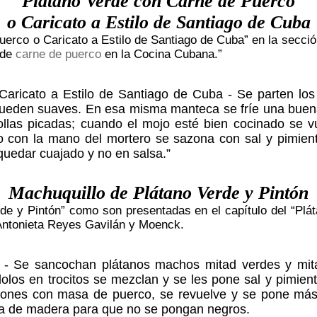
Plátano Verde con Carne de Puerco
o Caricato a Estilo de Santiago de Cuba
erco o Caricato a Estilo de Santiago de Cuba” en la sección 
 de
carne de puerco
en la Cocina Cubana.”
ricato a Estilo de Santiago de Cuba - Se parten los p
 queden suaves. En esa misma manteca se fríe una buen
bollas picadas; cuando el mojo esté bien cocinado se 
do con la mano del mortero se sazona con sal y pimie
quedar cuajado y no en salsa.”
Machuquillo de Plátano Verde y Pintón
de y Pintón” como son presentadas en el capítulo del “Pláta
 Antonieta Reyes Gavilán y Moenck.
n - Se sancochan plátanos machos mitad verdes y mit
olos en trocitos se mezclan y se les pone sal y pimien
rrones con masa de puerco, se revuelve y se pone má
a de madera para que no se pongan negros.