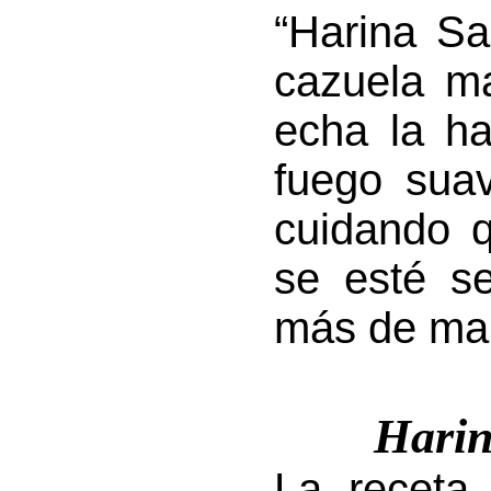
“Harina S
cazuela m
echa la ha
fuego suav
cuidando 
se esté s
más de ma
Harin
La receta