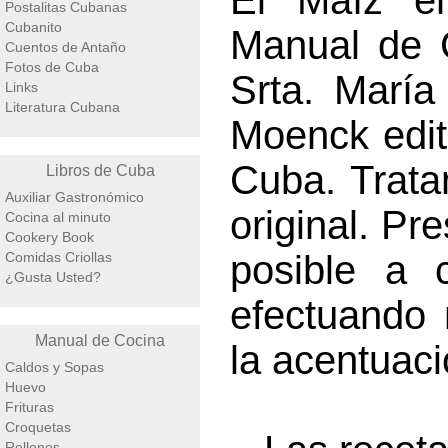
El Maíz e
Postalitas Cubanas
Cubanito
Manual de C
Cuentos de Antaño
Fotos de Cuba
Srta. María
Links
Literatura Cubana
Moenck edi
Cuba. Trata
Libros de Cuba
Auxiliar Gastronómico
original. Pr
Cocina al minuto
Cookery Book
posible a 
Comidas Criollas
¿Gusta Usted?
efectuando 
Manual de Cocina
la acentuaci
Caldos y Sopas
Huevo
Frituras
Croquetas
Rellenos