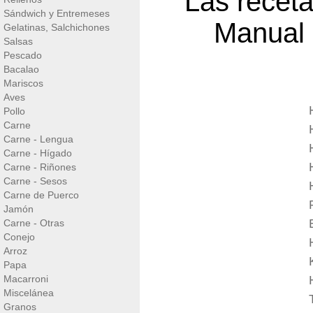
Las receta
Sándwich y Entremeses
Manual 
Gelatinas, Salchichones
Salsas
Pescado
Bacalao
Mariscos
Aves
Pollo
Carne
Carne - Lengua
Carne - Hígado
Carne - Riñones
Carne - Sesos
Carne de Puerco
Jamón
Carne - Otras
Conejo
Arroz
Papa
Macarroni
Miscelánea
Granos