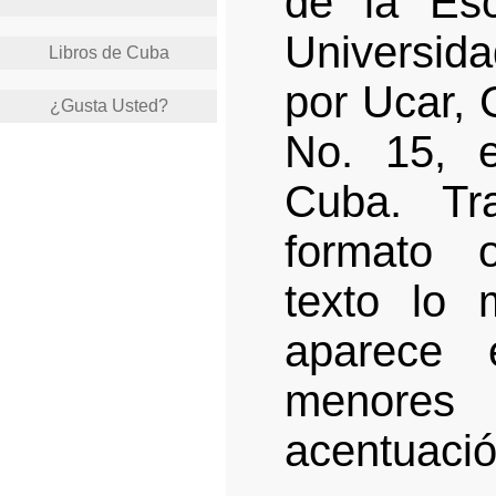
de la Es
Universid
Libros de Cuba
por Ucar, 
¿Gusta Usted?
No. 15, 
Cuba. Tr
formato o
texto lo 
aparece 
menores 
acentuació