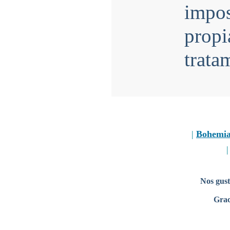
impo
prop
trata
|
Bohemi
Nos gust
Grac