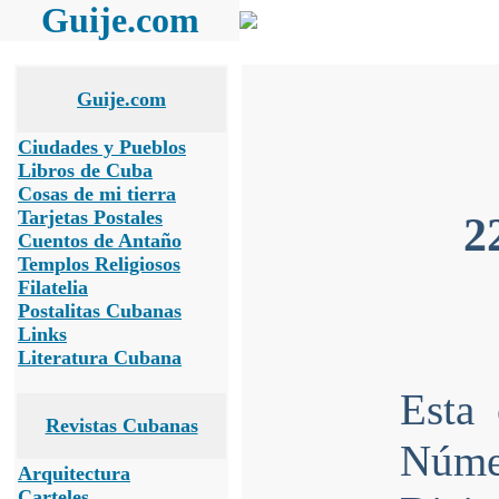
Guije.com
Guije.com
Ciudades y Pueblos
Libros de Cuba
Cosas de mi tierra
Tarjetas Postales
2
Cuentos de Antaño
Templos Religiosos
Filatelia
Postalitas Cubanas
Links
Literatura Cubana
Esta
Revistas Cubanas
Núme
Arquitectura
Carteles