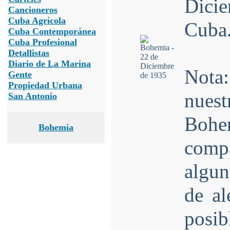
Dici
Cancioneros
Cuba Agrícola
Cuba
Cuba Contemporánea
Cuba Profesional
Detallistas
Diario de La Marina
Nota
Gente
Propiedad Urbana
nuest
San Antonio
Bohe
Bohemia
comp
algun
de al
posib