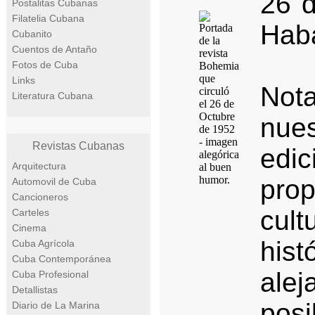
26 
Postalitas Cubanas
Filatelia Cubana
Hab
Cubanito
Cuentos de Antaño
Fotos de Cuba
Links
Not
Literatura Cubana
nue
Revistas Cubanas
edi
Arquitectura
prop
Automovil de Cuba
Cancioneros
cul
Carteles
Cinema
his
Cuba Agrícola
Cuba Contemporánea
alej
Cuba Profesional
Detallistas
pos
Diario de La Marina