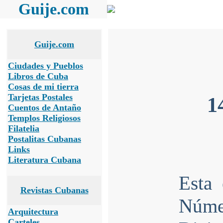
Guije.com
Guije.com
Ciudades y Pueblos
Libros de Cuba
Cosas de mi tierra
Tarjetas Postales
1
Cuentos de Antaño
Templos Religiosos
Filatelia
Postalitas Cubanas
Links
Literatura Cubana
Esta
Revistas Cubanas
Núme
Arquitectura
Carteles