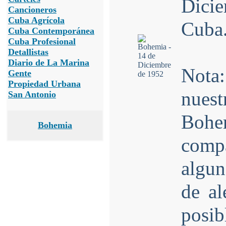
Dici
Cancioneros
Cuba Agrícola
Cuba
Cuba Contemporánea
Cuba Profesional
Detallistas
Diario de La Marina
Nota
Gente
Propiedad Urbana
nuest
San Antonio
Bohe
Bohemia
comp
algun
de al
posib