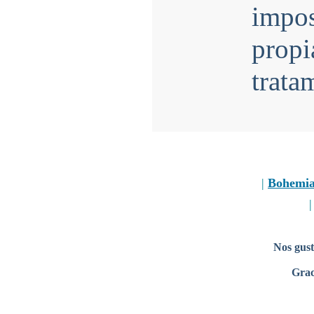
impo
prop
trata
|
Bohemi
Nos gust
Grac