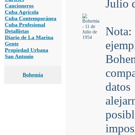
Julio
Cancioneros
Cuba Agrícola
Cuba Contemporánea
Cuba Profesional
Nota:
Detallistas
Diario de La Marina
ejem
Gente
Propiedad Urbana
Bohe
San Antonio
compar
Bohemia
datos
aleja
posibl
impos