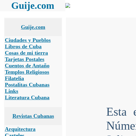
Guije.com
Guije.com
Ciudades y Pueblos
Libros de Cuba
Cosas de mi tierra
Tarjetas Postales
Cuentos de Antaño
Templos Religiosos
Filatelia
Postalitas Cubanas
Links
Literatura Cubana
Esta 
Revistas Cubanas
Númer
Arquitectura
Carteles