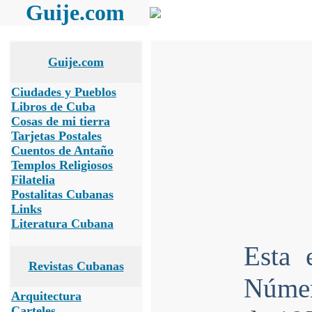
Guije.com
Guije.com
Ciudades y Pueblos
Libros de Cuba
Cosas de mi tierra
Tarjetas Postales
Cuentos de Antaño
Templos Religiosos
Filatelia
Postalitas Cubanas
Links
Literatura Cubana
Esta 
Revistas Cubanas
Númer
Arquitectura
Carteles