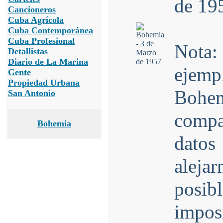
de 19
Cancioneros
Cuba Agrícola
Cuba Contemporánea
Cuba Profesional
Nota:
Detallistas
Diario de La Marina
ejem
Gente
Propiedad Urbana
Bohe
San Antonio
compar
Bohemia
datos
aleja
posibl
impos