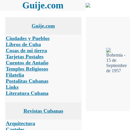
Guije.com
Guije.com
Ciudades y Pueblos
Libros de Cuba
Cosas de mi tierra
Tarjetas Postales
Cuentos de Antaño
Templos Religiosos
Filatelia
Postalitas Cubanas
Links
Literatura Cubana
Revistas Cubanas
Arquitectura
Carteles