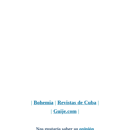
|
Bohemia
|
Revistas de Cuba
|
|
Guije.com
|
Nos gustaría saber su
opinión