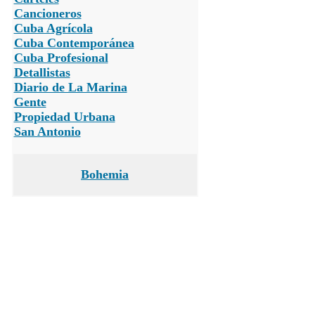
Cancioneros
Cuba Agrícola
Cuba Contemporánea
Cuba Profesional
Detallistas
Diario de La Marina
Gente
Propiedad Urbana
San Antonio
Bohemia