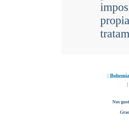
impos
propi
tratam
|
Bohemi
Nos gust
Grac