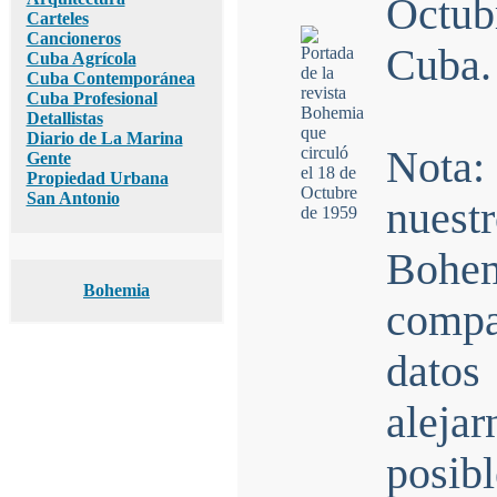
Octub
Carteles
Cancioneros
Cuba.
Cuba Agrícola
Cuba Contemporánea
Cuba Profesional
Detallistas
Diario de La Marina
Nota
Gente
Propiedad Urbana
San Antonio
nuestr
Bohe
Bohemia
compar
datos
aleja
posibl