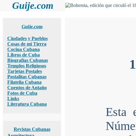
Guije.com
Guije.com
Ciudades y Pueblos
Cosas de mi Tierra
Cocina Cubana
Libros de Cuba
1
Biografías Cubanas
Templos Religiosos
Tarjetas Postales
Postalitas Cubanas
Filatelia Cubana
Cuentos de Antaño
Fotos de Cuba
Links
Literatura Cubana
Esta 
Númer
Revistas Cubanas
Arquitectura