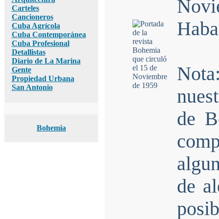
Nov
Carteles
Cancioneros
Haba
Cuba Agrícola
Cuba Contemporánea
Cuba Profesional
Detallistas
Diario de La Marina
Nota
Gente
Propiedad Urbana
San Antonio
nues
de B
Bohemia
comp
algun
de al
posi