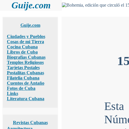
Guije.com
Guije.com
Ciudades y Pueblos
Cosas de mi Tierra
Cocina Cubana
Libros de Cuba
15
Biografías Cubanas
Templos Religiosos
Tarjetas Postales
Postalitas Cubanas
Filatelia Cubana
Cuentos de Antaño
Fotos de Cuba
Links
Literatura Cubana
Esta
Núme
Revistas Cubanas
Arquitectura