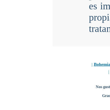
es im
prop
trata
|
Bohemi
Nos gust
Grac