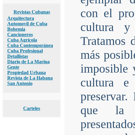
con el pro
Revistas Cubanas
Arquitectura
cultura y
Automovil de Cuba
Bohemia
Cancioneros
Tratamos d
Cuba Agrícola
Cuba Contemporánea
Cuba Profesional
más posibl
Detallistas
Diario de La Marina
imposible 
Gente
Propiedad Urbana
Revista de La Habana
cultura e
San Antonio
preservar.
que la s
Carteles
presentado