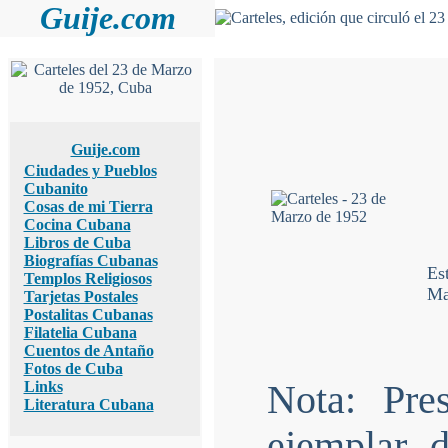
Guije.com
Guije.com
Ciudades y Pueblos
Cubanito
Cosas de mi Tierra
Cocina Cubana
Libros de Cuba
Biografías Cubanas
Es
Templos Religiosos
Ma
Tarjetas Postales
Postalitas Cubanas
Filatelia Cubana
Cuentos de Antaño
Fotos de Cuba
Links
Nota: Pre
Literatura Cubana
ejemplar d