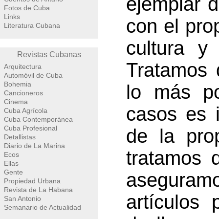
ejemplar d
Fotos de Cuba
Links
con el pro
Literatura Cubana
cultura y 
Revistas Cubanas
Tratamos d
Arquitectura
Automóvil de Cuba
Bohemia
lo más po
Cancioneros
Cinema
casos es 
Cuba Agrícola
Cuba Contemporánea
Cuba Profesional
de la prop
Detallistas
Diario de La Marina
tratamos d
Ecos
Ellas
Gente
aseguramo
Propiedad Urbana
Revista de La Habana
artículos 
San Antonio
Semanario de Actualidad