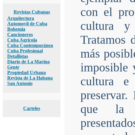
con el pro
Revistas Cubanas
Arquitectura
cultura y
Automovil de Cuba
Bohemia
Cancioneros
Tratamos d
Cuba Agrícola
Cuba Contemporánea
más posibl
Cuba Profesional
Detallistas
Diario de La Marina
imposible 
Gente
Propiedad Urbana
cultura e
Revista de La Habana
San Antonio
preservar.
que la s
Carteles
presentado