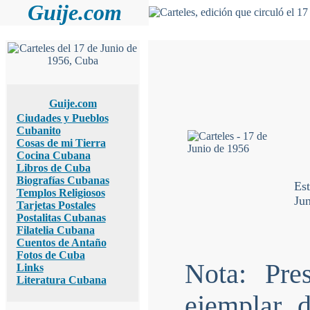
Guije.com
Guije.com
Ciudades y Pueblos
Cubanito
Cosas de mi Tierra
Cocina Cubana
Libros de Cuba
Biografías Cubanas
Es
Templos Religiosos
Ju
Tarjetas Postales
Postalitas Cubanas
Filatelia Cubana
Cuentos de Antaño
Fotos de Cuba
Nota: Pre
Links
Literatura Cubana
ejemplar d