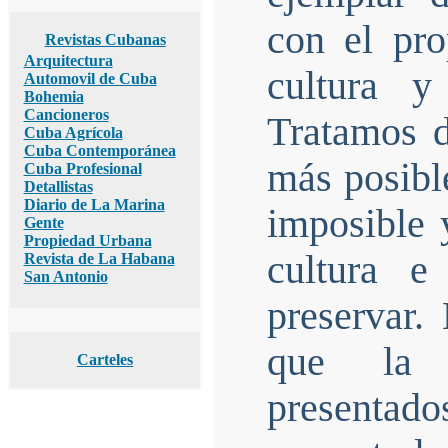
con el pro
Revistas Cubanas
Arquitectura
cultura y
Automovil de Cuba
Bohemia
Cancioneros
Tratamos d
Cuba Agrícola
Cuba Contemporánea
más posibl
Cuba Profesional
Detallistas
Diario de La Marina
imposible 
Gente
Propiedad Urbana
cultura e
Revista de La Habana
San Antonio
preservar.
que la s
Carteles
presentado