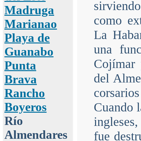
sirviend
Madruga
como ext
Marianao
La Haban
Playa de
una fun
Guanabo
Cojímar 
Punta
del Alme
Brava
corsarios
Rancho
Boyeros
Cuando l
Río
ingleses,
Almendares
fue destr