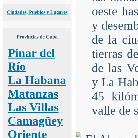
oeste ha
Ciudades, Pueblos y Lugares
y desemb
de la ci
Provincias de Cuba
Pinar del
tierras d
Río
de las V
La Habana
y La Hab
Matanzas
45 kiló
Las Villas
valle de
Camagüey
Oriente