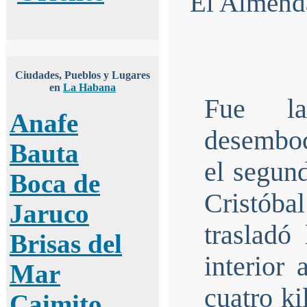
Ciudades, Pueblos y Lugares
en
La Habana
Fue l
Anafe
desemboc
Bauta
el segund
Boca de
Cristóba
Jaruco
trasladó 
Brisas del
interior 
Mar
cuatro k
Caimito