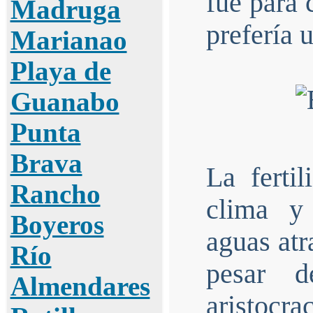
fue para 
Madruga
prefería 
Marianao
Playa de
Guanabo
Punta
Brava
La ferti
Rancho
clima y
Boyeros
aguas atr
Río
pesar d
Almendares
aristocra