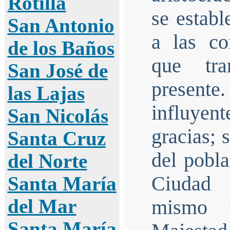
Rotilla
se establ
San Antonio
a las co
de los Baños
que tra
San José de
presente.
las Lajas
influye
San Nicolás
gracias; 
Santa Cruz
del pobl
del Norte
Ciudad 
Santa María
del Mar
mismo 
Santa María