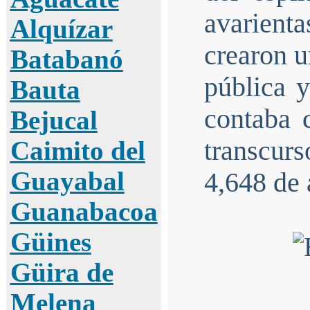
avarient
Alquízar
crearon u
Batabanó
pública 
Bauta
contaba 
Bejucal
transcur
Caimito del
Guayabal
4,648 de 
Guanabacoa
Güines
Güira de
Melena