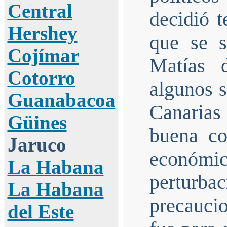
Central
decidió t
Hershey
que se s
Cojímar
Matías 
Cotorro
algunos s
Guanabacoa
Canarias
Güines
buena co
Jaruco
económi
La Habana
perturba
La Habana
precauci
del Este