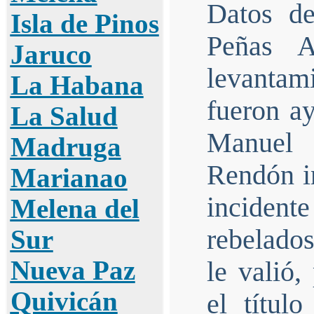
Datos de
Isla de Pinos
Peñas A
Jaruco
levantam
La Habana
fueron a
La Salud
Manuel
Madruga
Rendón in
Marianao
incident
Melena del
rebelado
Sur
Nueva Paz
le valió,
Quivicán
el títu