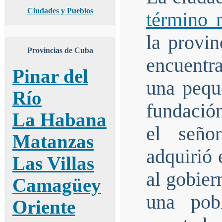
Ciudades y Pueblos
término 
la provi
Provincias de Cuba
encuentra
Pinar del
una pequ
Río
fundació
La Habana
el seño
Matanzas
adquirió 
Las Villas
al gobier
Camagüey
una pob
Oriente