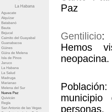
Paz
La Habana
Aguacate
Alquízar
Batabanó
Bauta
Gentilicio
:
Bejucal
Caimito del Guayabal
Guanabacoa
Hemos vis
Güines
Güira de Melena
neopacina.
Isla de Pinos
Jaruco
La Habana
La Salud
Madruga
Marianao
Población
Melena del Sur
Nueva Paz
municipio
Quivicán
Regla
personas.
San Antonio de las Vegas