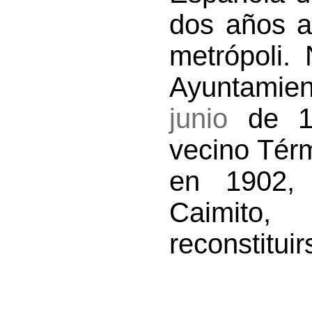
dos años a
metrópoli.
Ayuntamie
junio
de 18
vecino Tér
en 1902, 
Caimito,
reconstitui