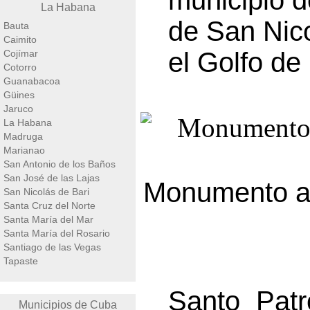
municipio d
La Habana
de San Nico
Bauta
Caimito
el Golfo de
Cojímar
Cotorro
Guanabacoa
Güines
Jaruco
La Habana
Madruga
Marianao
San Antonio de los Baños
San José de las Lajas
Monumento 
San Nicolás de Bari
Santa Cruz del Norte
Santa María del Mar
Santa María del Rosario
Santiago de las Vegas
Tapaste
Santo Patr
Municipios de Cuba