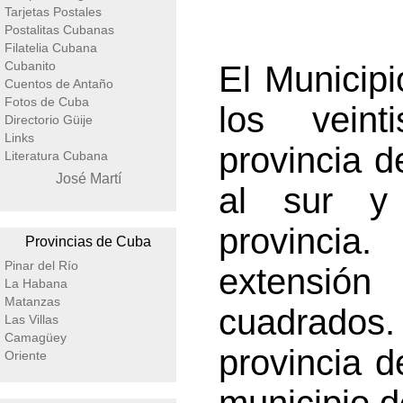
Tarjetas Postales
Postalitas Cubanas
Filatelia Cubana
Cubanito
El Municip
Cuentos de Antaño
Fotos de Cuba
los veint
Directorio Güije
Links
provincia 
Literatura Cubana
José Martí
al sur y
provincia.
Provincias de Cuba
Pinar del Río
extensió
La Habana
Matanzas
cuadrados.
Las Villas
Camagüey
provincia d
Oriente