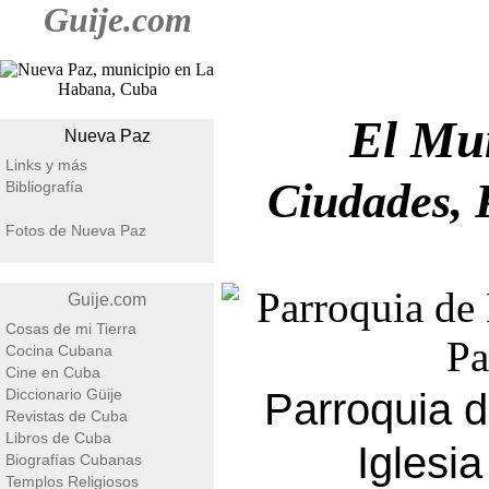
Guije.com
El Mu
Nueva Paz
Links y más
Ciudades, 
Bibliografía
Fotos de Nueva Paz
Guije.com
Cosas de mi Tierra
Cocina Cubana
Cine en Cuba
Diccionario Güije
Parroquia d
Revistas de Cuba
Libros de Cuba
Iglesi
Biografías Cubanas
Templos Religiosos