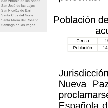
San Antonio de los Baños
San José de las Lajas
San Nicolás de Bari
Santa Cruz del Norte
Población de
Santa María del Rosario
Santiago de las Vegas
ac
Censo
1
Población
14
Jurisdicc
Nueva Paz
proclamars
Española d