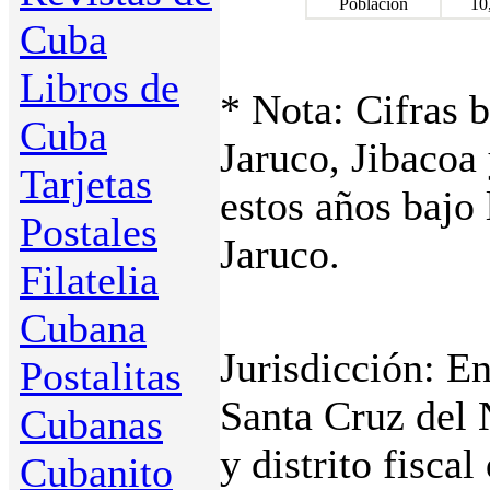
Población
10
Cuba
Libros de
* Nota: Cifras 
Cuba
Jaruco, Jibacoa
Tarjetas
estos años bajo 
Postales
Jaruco.
Filatelia
Cubana
Jurisdicción: E
Postalitas
Santa Cruz del N
Cubanas
y distrito fisca
Cubanito