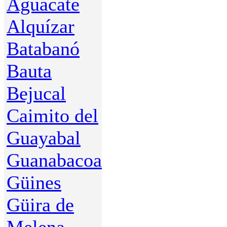
Aguacate
Alquízar
Batabanó
Bauta
Bejucal
Caimito del
Guayabal
Guanabacoa
Güines
Güira de