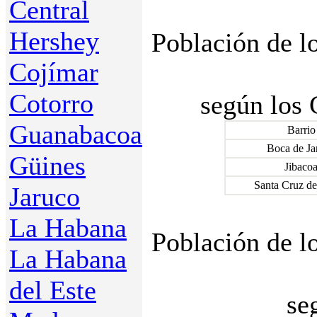
Central
Hershey
Población de l
Cojímar
Cotorro
según los 
Guanabacoa
Barrio
Boca de Ja
Güines
Jibaco
Santa Cruz de
Jaruco
La Habana
Población de l
La Habana
del Este
se