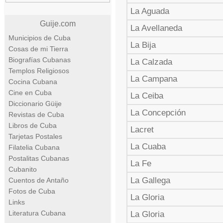
La Aguada
Guije.com
La Avellaneda
Municipios de Cuba
La Bija
Cosas de mi Tierra
Biografías Cubanas
La Calzada
Templos Religiosos
La Campana
Cocina Cubana
Cine en Cuba
La Ceiba
Diccionario Güije
La Concepción
Revistas de Cuba
Libros de Cuba
Lacret
Tarjetas Postales
La Cuaba
Filatelia Cubana
Postalitas Cubanas
La Fe
Cubanito
La Gallega
Cuentos de Antaño
Fotos de Cuba
La Gloria
Links
Literatura Cubana
La Gloria