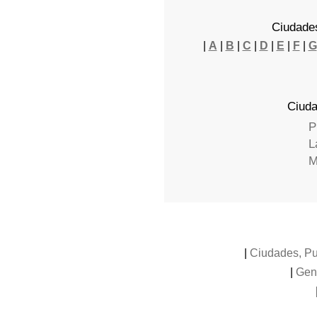
Ciudades
|
A
|
B
|
C
|
D
|
E
|
F
|
G
Ciuda
P
L
M
|
Ciudades, Pu
|
Gen