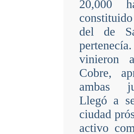
20,000 h
constituid
del de S
pertenecí
vinieron 
Cobre, ap
ambas jur
Llegó a s
ciudad prós
activo co