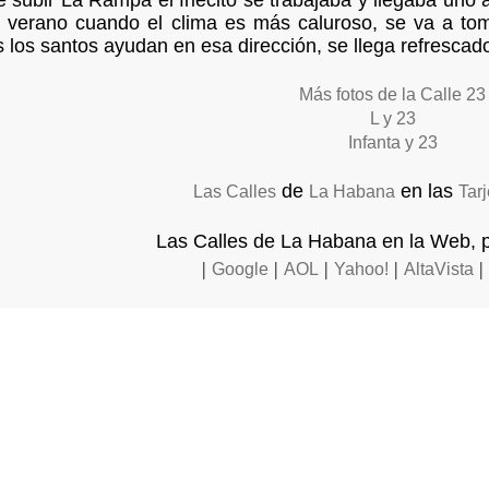
 subir La Rampa el friecito se trabajaba y llegaba uno a
 verano cuando el clima es más caluroso, se va a to
los santos ayudan en esa dirección, se llega refrescad
Más fotos de la Calle 23
L y 23
Infanta y 23
de
en las
Las Calles
La Habana
Tar
Las Calles de La Habana en la Web, 
|
|
|
|
|
Google
AOL
Yahoo!
AltaVista