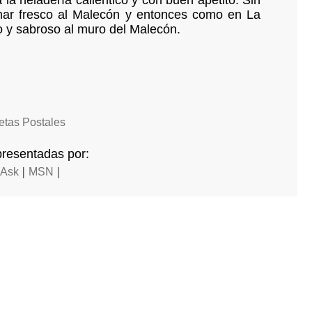
 la heladería calientico y con buen apetito. Sin
mar fresco al Malecón y entonces como en La
o y sabroso al muro del Malecón.
jetas Postales
presentadas por:
|
|
Ask
MSN