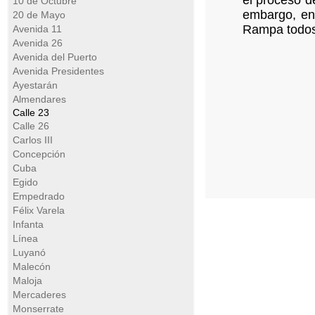
el proceso de
10 de Octubre
embargo, en
20 de Mayo
Rampa todos 
Avenida 11
Avenida 26
Avenida del Puerto
Avenida Presidentes
Ayestarán
Almendares
Calle 23
Calle 26
Carlos III
Concepción
Cuba
Egido
Empedrado
Félix Varela
Infanta
Línea
Luyanó
Malecón
Maloja
Mercaderes
Monserrate