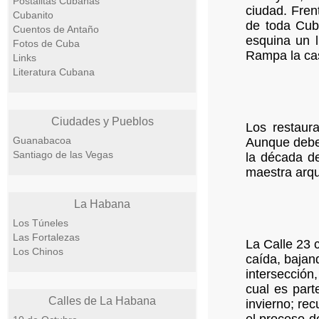
Postalitas Cubanas
ciudad. Fren
Cubanito
de toda Cub
Cuentos de Antaño
esquina un l
Fotos de Cuba
Rampa la cas
Links
Literatura Cubana
Ciudades y Pueblos
Los restaur
Guanabacoa
Aunque debe
Santiago de las Vegas
la década de
maestra arqui
La Habana
Los Túneles
Las Fortalezas
La Calle 23 
Los Chinos
caída, bajan
intersección
cual es part
Calles de La Habana
invierno; re