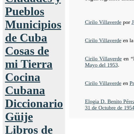
Pueblos
Municipios
Cirilo Villaverde
por
J
de Cuba
Cirilo Villaverde
en la
Cosas de
Cirilo Villaverde
en “
mi Tierra
Mayo del 1953
.
Cocina
Cirilo Villaverde
en
Pr
Cubana
Diccionario
Elogia D. Benito Pérez
31 de Octubre de 195
Güije
Libros de