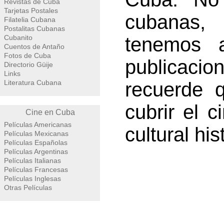
Revistas de Cuba
Tarjetas Postales
cubanas,
Filatelia Cubana
Postalitas Cubanas
Cubanito
tenemos a
Cuentos de Antaño
Fotos de Cuba
publicaci
Directorio Güije
Links
Literatura Cubana
recuerde 
cubrir el 
Cine en Cuba
Películas Americanas
cultural hi
Películas Mexicanas
Películas Españolas
Películas Argentinas
Películas Italianas
Películas Francesas
Películas Inglesas
Otras Películas