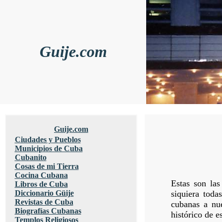
Guije.com
Guije.com
Ciudades y Pueblos
Municipios de Cuba
Cubanito
Cosas de mi Tierra
Cocina Cubana
Estas son las
Libros de Cuba
Diccionario Güije
siquiera toda
Revistas de Cuba
cubanas a nue
Biografías Cubanas
histórico de e
Templos Religiosos