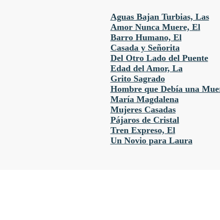
Aguas Bajan Turbias, Las
Amor Nunca Muere, El
Barro Humano, El
Casada y Señorita
Del Otro Lado del Puente
Edad del Amor, La
Grito Sagrado
Hombre que Debía una Muer
María Magdalena
Mujeres Casadas
Pájaros de Cristal
Tren Expreso, El
Un Novio para Laura