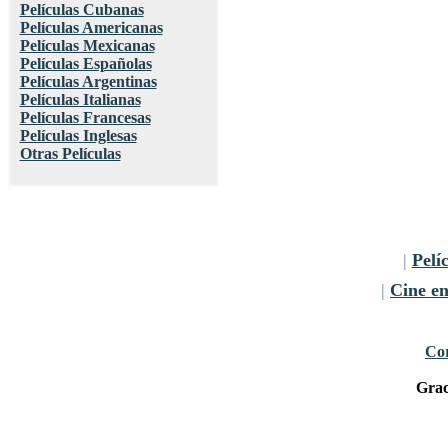
Películas Cubanas
Películas Americanas
Películas Mexicanas
Películas Españolas
Películas Argentinas
Películas Italianas
Películas Francesas
Películas Inglesas
Otras Películas
|
Pelí
|
Cine e
Cor
Grac