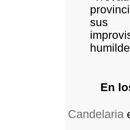
provinc
sus
impro
humilde
En lo
Candelaria
e