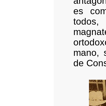
antagon
es com
todos
magna
ortodox
mano, s
de Cons