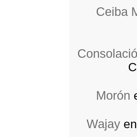
Ceiba 
Con­solaci
C
Morón
e
Wajay
en 