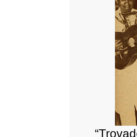
“Trov