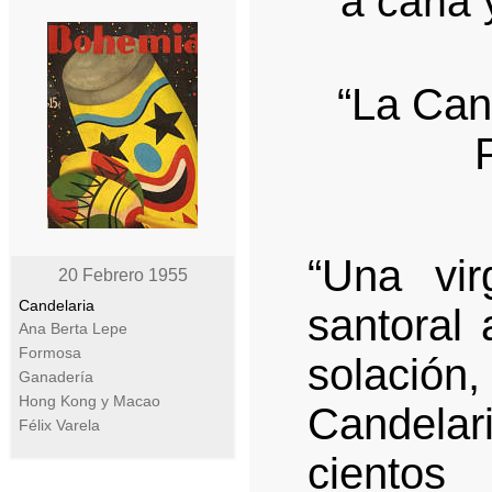
a caña y
“La Can
“Una vi
20 Febrero 1955
Candelaria
santoral 
Ana Berta Lepe
Formosa
solación
Ganadería
Hong Kong y Macao
Candelar
Félix Varela
cientos