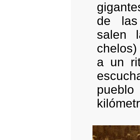
gigant
de las
salen l
chelos)
a un ri
escucha
puebl
kilómet