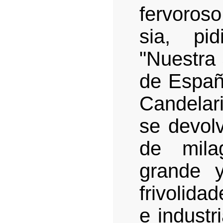
fervoroso
sia, pi
"Nuestra
de España
Candelari
se devolv
de mila
grande 
frivolida
e industr