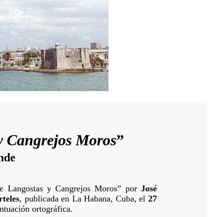
y Cangrejos Moros
”
nde
o de Langostas y Cangrejos Moros” por
José
teles
, publicada en La Habana, Cuba, el
27
ntuación ortográfica.