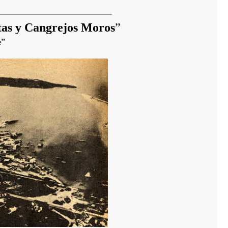
tas y Cangrejos Moros
”
e
”