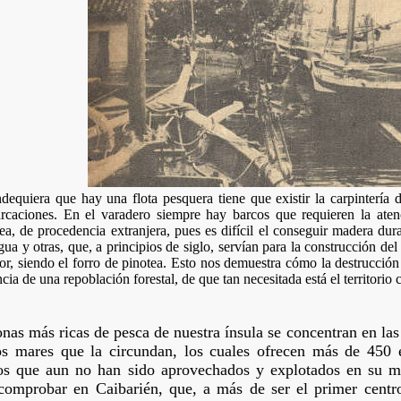
equiera que hay una flota pesquera tiene que existir la carpintería d
rcaciones. En el varadero siempre hay barcos que requieren la atenc
ea, de procedencia extranjera, pues es difícil el conseguir madera du
ua y otras, que, a principios de siglo, servían para la construcción del
ior, siendo el forro de pinotea. Esto nos demuestra cómo la destrucció
cia de una repoblación forestal, de que tan necesitada está el territorio
nas más ricas de pesca de nuestra ínsula se concentran en las
os mares que la circundan, los cuales ofrecen más de 450 
os que aun no han sido aprovechados y explotados en su m
comprobar en Caibarién, que, a más de ser el primer centr