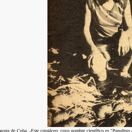
osta de Cuba. -Este crustáceo, cuyo nombre científico es "Panulirus a