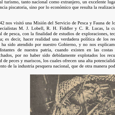
al turismo, tanto nacional como extranjero, un excelente luga
cia piscatoria, sino por lo económico que resulta la realizaci
42 nos visitó una Misión del Servicio de Pesca y Fauna de l
pecialistas M. J. Lobell, R. H. Fiddler y C. R. Lucas, la 
l de pesca, con la finalidad de estudios de exploraciones, te
ca; es decir, hacer realidad una verdadera política de los 
o ha sido atendido por nuestro Gobierno, y no nos explicam
distantes de nuestra patria, cuando existen en las costa
chados, por no haber sido debidamente explotados los recu
d de peces y mariscos, los cuales ofrecen una alta potencialid
nto de la industria pesquera nacional, que de otra manera pod