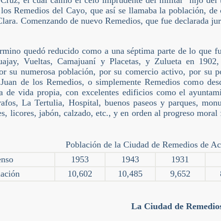
Cruz, el cual calmó el celo imprudente del militar “hijo de
los Remedios del Cayo, que así se llamaba la población, de c
Clara. Comenzando de nuevo Remedios, que fue declarada juri
rmino quedó reducido como a una séptima parte de lo que fue
uajay, Vueltas, Camajuaní y Placetas, y Zulueta en 190
or su numerosa población, por su comercio activo, por su po
 Juan de los Remedios, o simplemente Remedios como desd
a de vida propia, con excelentes edificios como el ayuntami
grafos, La Tertulia, Hospital, buenos paseos y parques, mon
s, licores, jabón, calzado, etc., y en orden al progreso moral
Población de la Ciudad de Remedios de Ac
nso
1953
1943
1931
ación
10,602
10,485
9,652
La Ciudad de Remedio