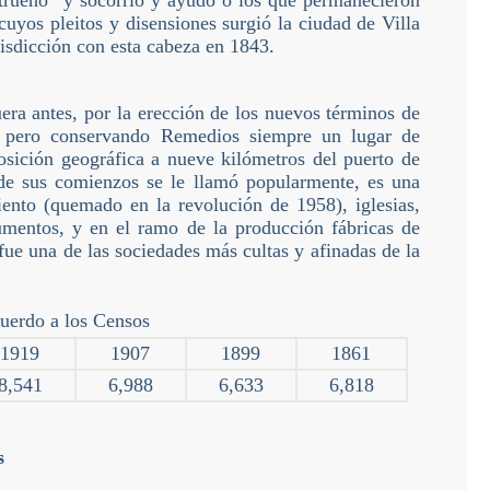
l trueno” y socorrió y ayudó o los que permanecieron
uyos pleitos y disensiones surgió la ciudad de Villa
sdicción con esta cabeza en 1843.
ra antes, por la erección de los nuevos términos de
2, pero conservando Remedios siempre un lugar de
sición geográfica a nueve kilómetros del puerto de
e sus comienzos se le llamó popularmente, es una
ento (quemado en la revolución de 1958), iglesias,
umentos, y en el ramo de la producción fábricas de
 fue una de las sociedades más cultas y afinadas de la
uerdo a los Censos
1919
1907
1899
1861
8,541
6,988
6,633
6,818
s