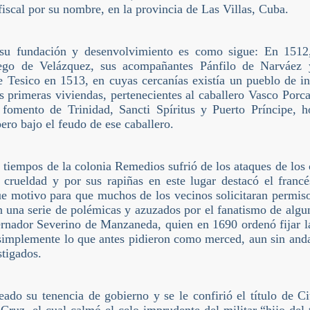
 fiscal por su nombre, en la provincia de Las Villas, Cuba.
su fundación y desenvolvimiento es como sigue: En 1512
ego de Velázquez, sus acompañantes Pánfilo de Narváez y
e Tesico en 1513, en cuyas cercanías existía un pueblo de i
as primeras viviendas, pertenecientes al caballero Vasco Porc
 fomento de Trinidad, Sancti Spíritus y Puerto Príncipe,
ero bajo el feudo de ese caballero.
 tiempos de la colonia Remedios sufrió de los ataques de los 
 crueldad y por sus rapiñas en este lugar destacó el franc
ue motivo para que muchos de los vecinos solicitaran permiso
n una serie de polémicas y azuzados por el fanatismo de algu
ernador Severino de Manzaneda, quien en 1690 ordenó fijar la
simplemente lo que antes pidieron como merced, aun sin anda
tigados.
ado su tenencia de gobierno y se le confirió el título de C