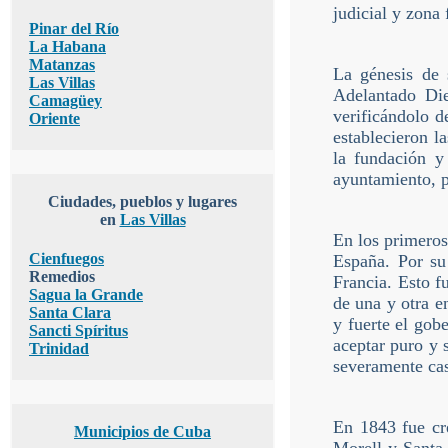
judicial y zona
Pinar del Río
La Habana
Matanzas
La génesis de 
Las Villas
Adelantado Di
Camagüey
verificándolo d
Oriente
establecieron l
la fundación y
ayuntamiento, p
Ciudades, pueblos y lugares
en
Las Villas
En los primeros
Cienfuegos
España. Por su
Remedios
Francia. Esto f
Sagua la Grande
de una y otra e
Santa Clara
y fuerte el gob
Sancti Spíritus
aceptar puro y 
Trinidad
severamente cas
En 1843 fue cre
Municipios de Cuba