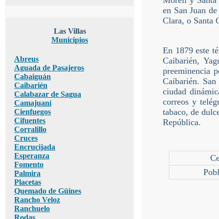
Morell y Santa 
en San Juan de 
Clara, o Santa 
Las Villas
Municipios
En 1879 este té
Abreus
Caibarién, Yag
Aguada de Pasajeros
preeminencia p
Cabaiguán
Caibarién. San
Caibarién
ciudad dinámic
Calabazar de Sagua
correos y telé
Camajuaní
tabaco, de dulce
Cienfuegos
Cifuentes
República.
Corralillo
Cruces
Encrucijada
Esperanza
Ce
Fomento
Pobl
Palmira
Placetas
Quemado de Güines
Rancho Veloz
Ranchuelo
Rodas